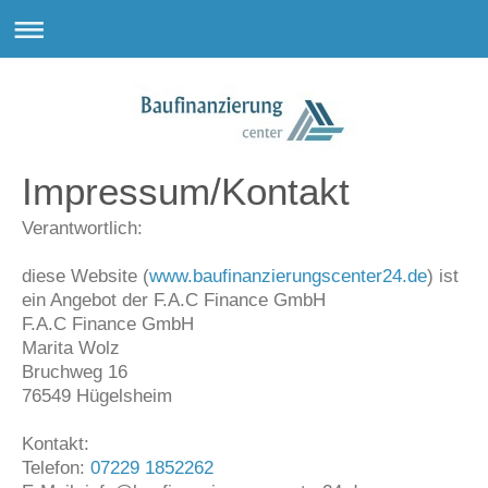
Impressum/Kontakt
Verantwortlich:
diese Website (
www.baufinanzierungscenter24.de
) ist
ein Angebot der F.A.C Finance GmbH
F.A.C Finance GmbH
Marita
Wolz
Bruchweg
16
76549
Hügelsheim
Kontakt:
Telefon:
07229 1852262